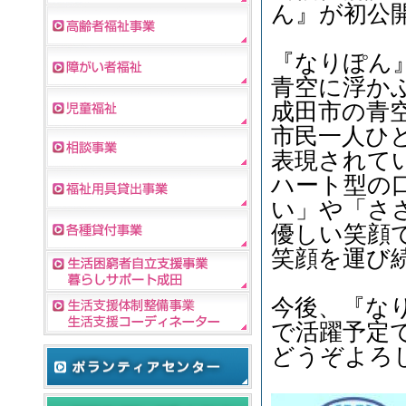
ん』が初公
『なりぽん
青空に浮か
成田市の青
市民一人ひ
表現されて
ハート型の
い」や「さ
優しい笑顔
笑顔を運び
今後、『な
で活躍予定で
どうぞよろ