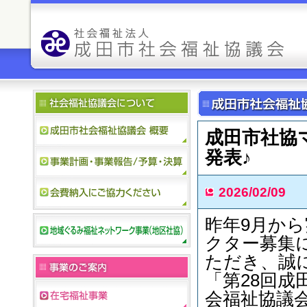
成田市社協
発表♪
2026/02/09
昨年9月か
クター募集
ただき、誠
「第28回
会福祉協議